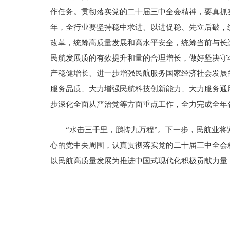
作任务。贯彻落实党的二十届三中全会精神，要真抓
年，全行业要坚持稳中求进、以进促稳、先立后破，
改革，统筹高质量发展和高水平安全，统筹当前与长
民航发展质的有效提升和量的合理增长，做好坚决守
产稳健增长、进一步增强民航服务国家经济社会发展
服务品质、大力增强民航科技创新能力、大力服务通
步深化全面从严治党等方面重点工作，全力完成全年
“水击三千里，鹏抟九万程”。下一步，民航业将
心的党中央周围，认真贯彻落实党的二十届三中全会
以民航高质量发展为推进中国式现代化积极贡献力量