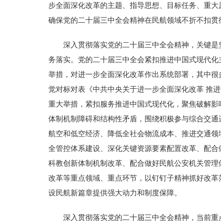
步全面深化改革的主题、指导思想、目标任务、重大
确保党的二十届三中全会精神在民航领域不折不扣贯
深入贯彻落实党的二十届三中全会精神，关键是
务落实。党的二十届三中全会紧扣推进中国式现代化主
举措，对进一步全面深化改革作出系统部署，其中很
觉对标对表《中共中央关于进一步全面深化改革 推
重大举措，紧扣服务推进中国式现代化，聚焦破解影
体制机制障碍和结构性矛盾，围绕积极参与综合交通
航空和低空经济、降低全社会物流成本、推进交通领
全管控体系建设、深化关键资源要素配置改革、配合
科教创新体制机制改革、配合做好民航公安机关管理
改革等重点领域、重点环节，以钉钉子精神抓好改革
设民航新篇章提供强大动力和制度保障。
深入贯彻落实党的二十届三中全会精神，当前重