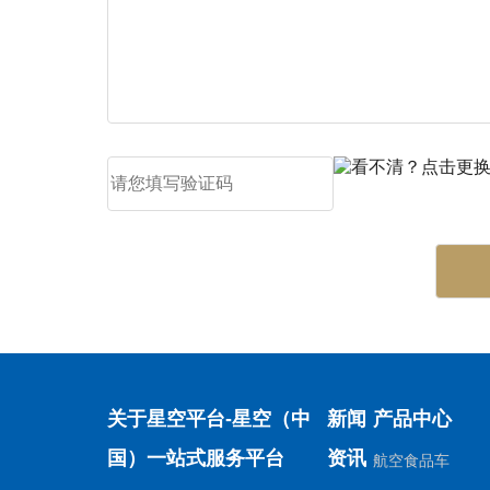
关于星空平台-星空（中
新闻
产品中心
国）一站式服务平台
资讯
航空食品车