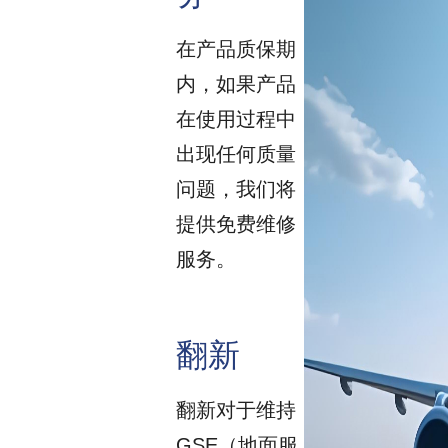
在产品质保期
内，如果产品
在使用过程中
出现任何质量
问题，我们将
提供免费维修
服务。
翻新
翻新对于维持
GSE（地面服