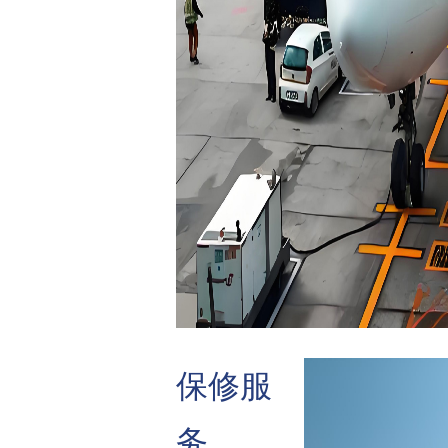
保修服
务