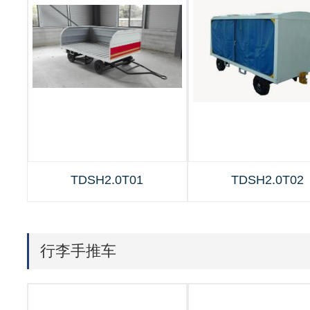
TDSH2.0T01
TDSH2.0T02
行李手推车