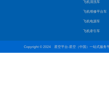
飞机清洗车
飞机维修平台车
飞机电源车
飞机牵引车
Copyright © 2024 星空平台-星空（中国）一站式