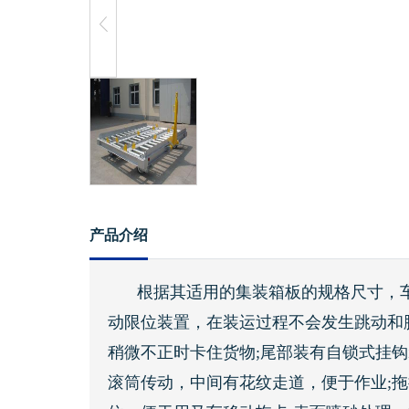
产品介绍
根据其适用的集装箱板的规格尺寸，
动限位装置，在装运过程不会发生跳动和
稍微不正时卡住货物;尾部装有自锁式挂
滚筒传动，中间有花纹走道，便于作业;