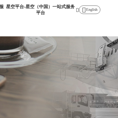
服
星空平台-星空（中国）一站式服务
English
平台