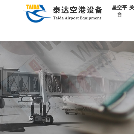
星空平台
星空平
台