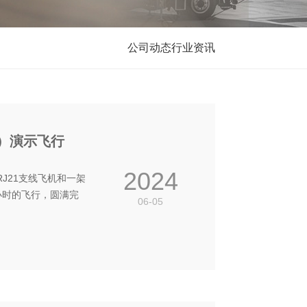
公司动态
行业资讯
）演示飞行
2024
ARJ21支线飞机和一架
小时的飞行，圆满完
06-05