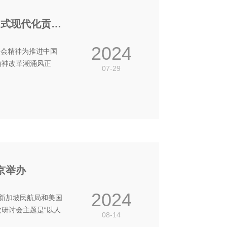
深入贯彻落实党的二十届三中全会精神 为推进中国式现代化贡献民航力量
2024
三中全会精神为推进中国
精神改革潮涌风正
07-29
。会...
京举办
2024
空局、新加坡民航局和美国
研讨会主题是“以人
08-14