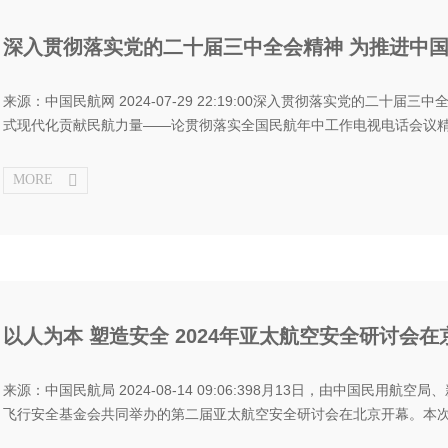
来源：中国民航网 2024-07-29 22:19:00深入贯彻落实党的二十届
式现代化贡献民航力量——论贯彻落实全国民航年中工作电视电话会议
劲，扬帆破浪谱新篇。7月29日，全国民航年中工作电视电话会议在京召开
MORE
以人为本 塑造安全 2024年亚太航空安全研讨会在
来源：中国民航局 2024-08-14 09:06:398月13日，由中国民用航
飞行安全基金会共同举办的第二届亚太航空安全研讨会在北京开幕。本次
为本、塑造安全”，旨在探讨航空安全面临的挑战，分享安全管理...