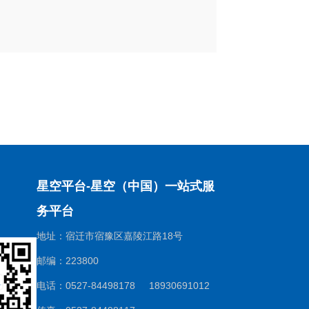
星空平台-星空（中国）一站式服
务平台
地址：宿迁市宿豫区嘉陵江路18号
邮编：223800
电话：0527-84498178 18930691012