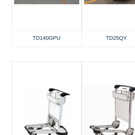
TD140GPU
TD25QY