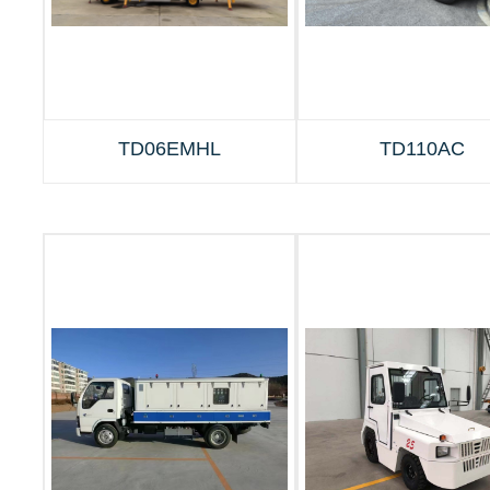
TD06EMHL
TD110AC