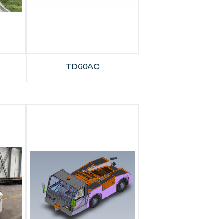
TD60AC