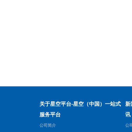
关于星空平台-星空（中国）一站式
新
服务平台
讯
公司简介
公