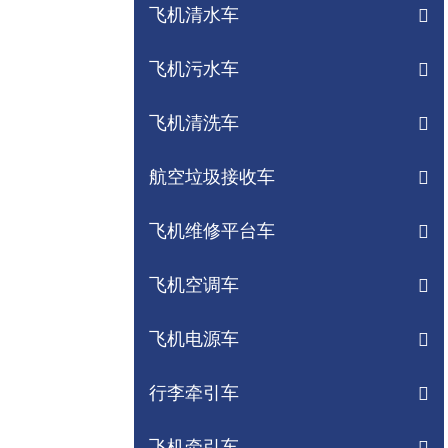
飞机清水车
飞机污水车
飞机清洗车
航空垃圾接收车
飞机维修平台车
飞机空调车
飞机电源车
行李牵引车
飞机牵引车