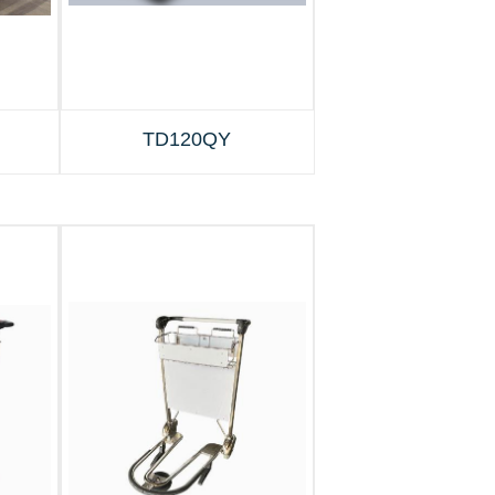
TD120QY