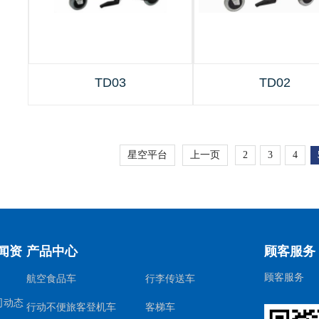
TD03
TD02
星空平台
上一页
2
3
4
闻资
产品中心
顾客服务
顾客服务
航空食品车
行李传送车
司动态
行动不便旅客登机车
客梯车