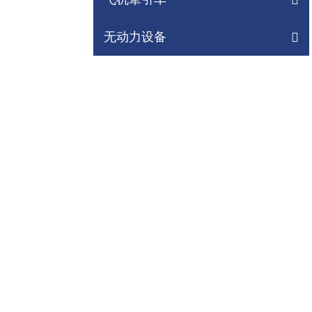
无动力设备