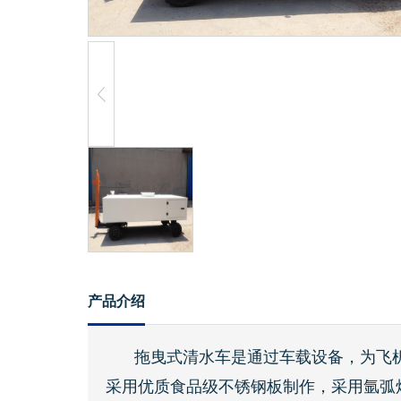
产品介绍
拖曳式清水车是通过车载设备，为飞
采用优质食品级不锈钢板制作，采用氩弧