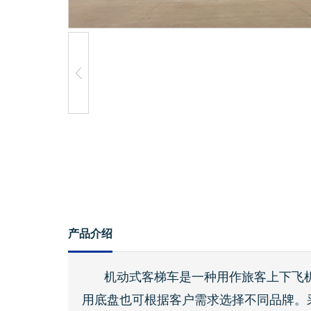
产品介绍
机动式客梯车是一种用作旅客上下飞
用底盘也可根据客户需求选择不同品牌。