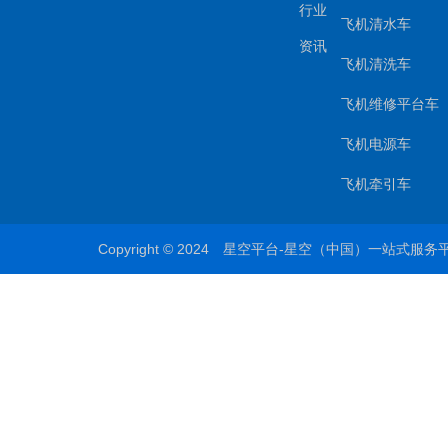
行业
飞机清水车
资讯
飞机清洗车
飞机维修平台车
飞机电源车
飞机牵引车
Copyright © 2024 星空平台-星空（中国）一站式