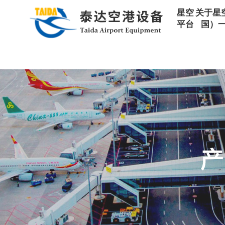
星空平台
星空
关于星
平台
国）